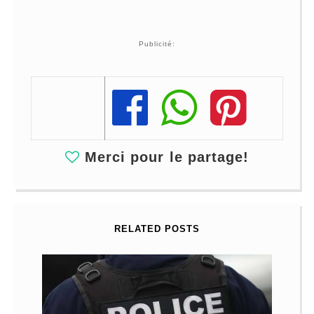
Publicité:
Share
Share
Share
Merci pour le partage!
RELATED POSTS