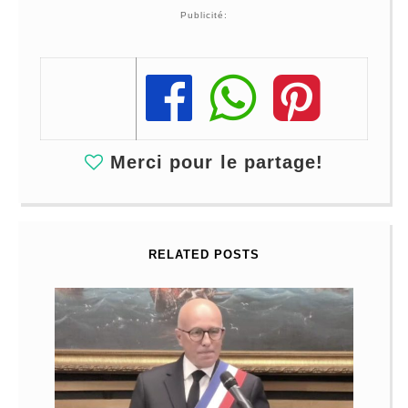
Publicité:
Share
Share
Share
Merci pour le partage!
RELATED POSTS