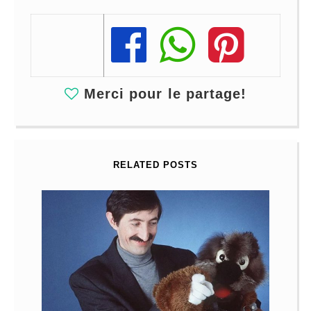
Share
Share
Share
Merci pour le partage!
RELATED POSTS