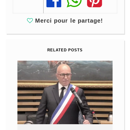
Share
Share
Share
Merci pour le partage!
RELATED POSTS