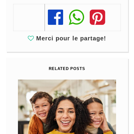
Share
Share
Share
Merci pour le partage!
RELATED POSTS