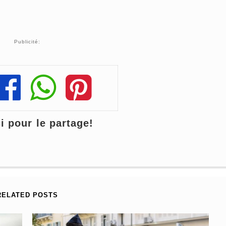
Publicité:
Share
Share
Share
 pour le partage!
RELATED POSTS