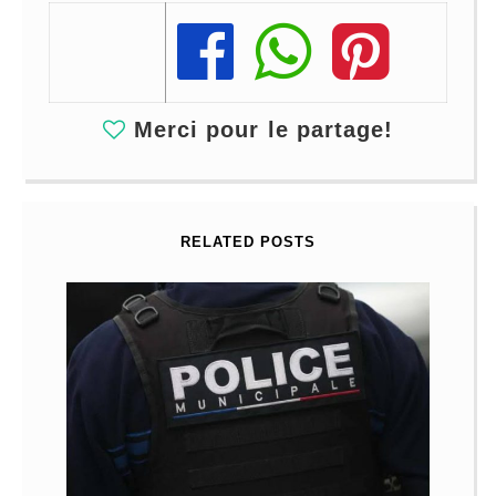
Share
Share
Share
Merci pour le partage!
RELATED POSTS