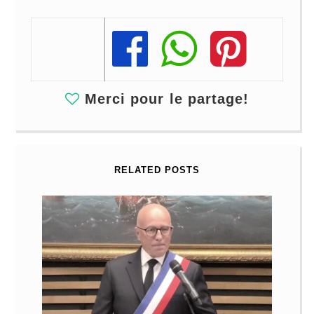
Share
Share
Share
Merci pour le partage!
RELATED POSTS