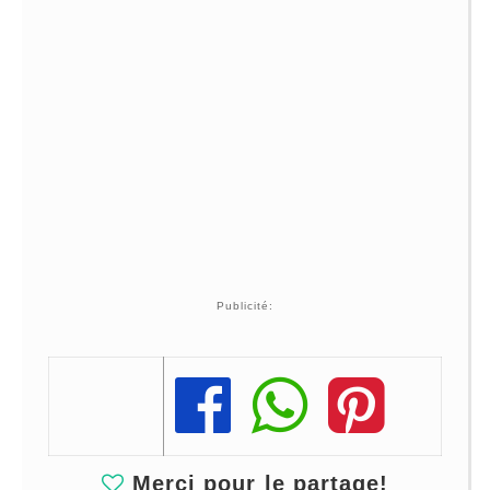
Publicité:
Share
Share
Share
Merci pour le partage!