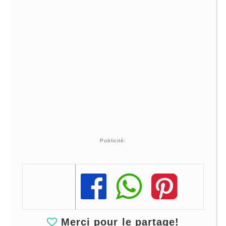
Publicité:
Share
Share
Share
Merci pour le partage!