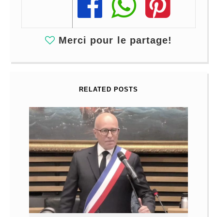
Share
Share
Share
Merci pour le partage!
RELATED POSTS