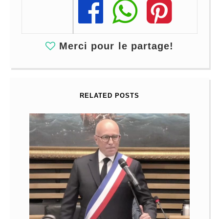
Share
Share
Share
Merci pour le partage!
RELATED POSTS