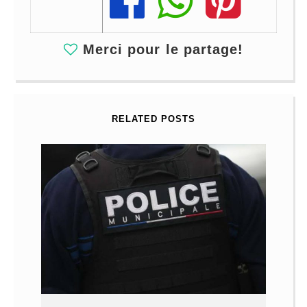
Share
Share
Share
Merci pour le partage!
RELATED POSTS