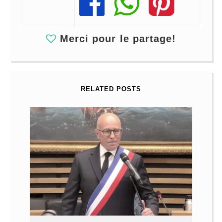
Share
Share
Share
Merci pour le partage!
RELATED POSTS