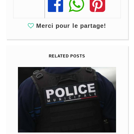
Share
Share
Share
Merci pour le partage!
RELATED POSTS