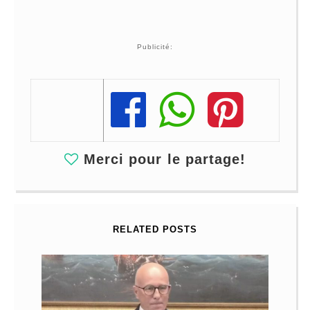
Publicité:
Share
Share
Share
Merci pour le partage!
RELATED POSTS