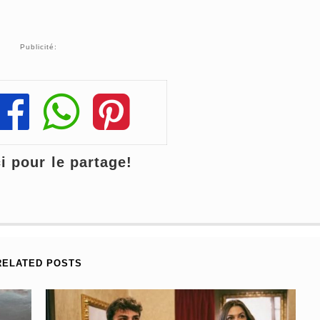
Publicité:
Share
Share
Share
 pour le partage!
RELATED POSTS