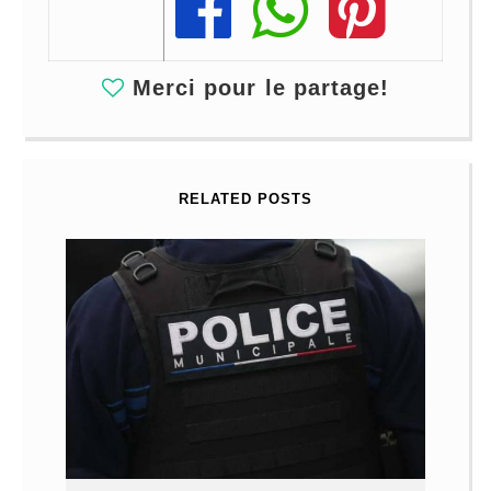
Share
Share
Share
Merci pour le partage!
RELATED POSTS