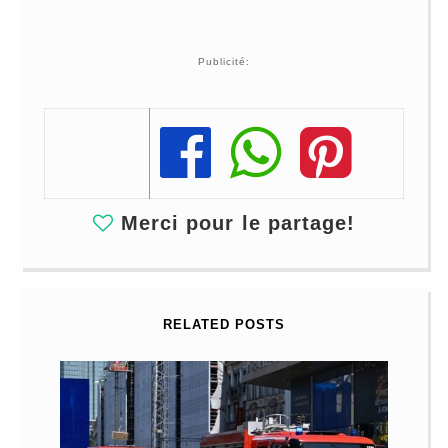
Publicité:
Share
Share
Share
Merci pour le partage!
RELATED POSTS