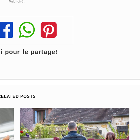
Publicité:
Share
Share
Share
 pour le partage!
RELATED POSTS