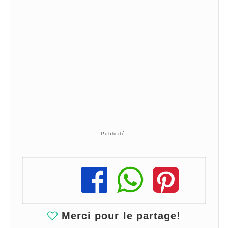
Publicité:
Share
Share
Share
Merci pour le partage!