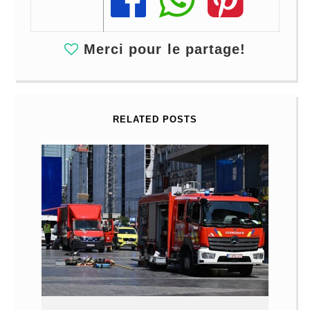
Share
Share
Share
Merci pour le partage!
RELATED POSTS