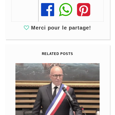
Share
Share
Share
Merci pour le partage!
RELATED POSTS