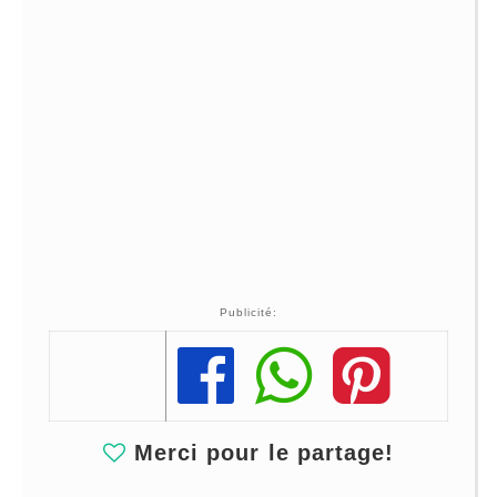
Publicité:
Share
Share
Share
Merci pour le partage!