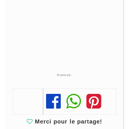
Publicité:
Share
Share
Share
Merci pour le partage!