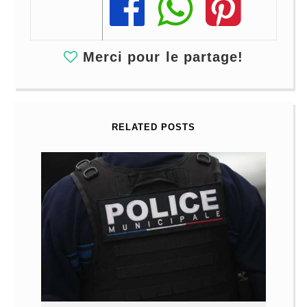
Share
Share
Share
Merci pour le partage!
RELATED POSTS