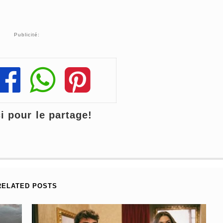
Publicité:
Share
Share
Share
 pour le partage!
RELATED POSTS