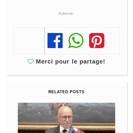
Publicité:
Share
Share
Share
Merci pour le partage!
RELATED POSTS