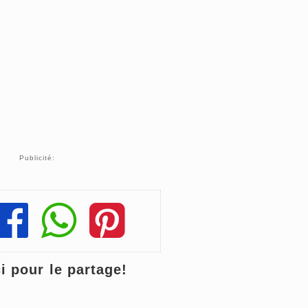
Publicité:
Share
Share
Share
 pour le partage!