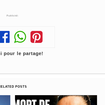
Publicité:
Share
Share
Share
 pour le partage!
RELATED POSTS