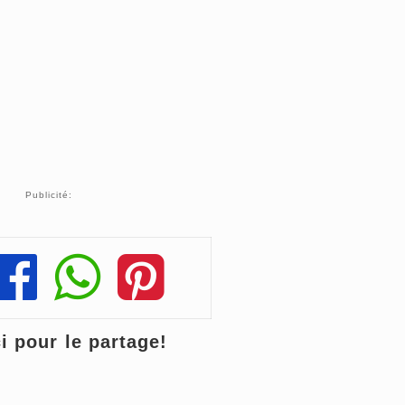
Publicité:
Share
Share
Share
 pour le partage!