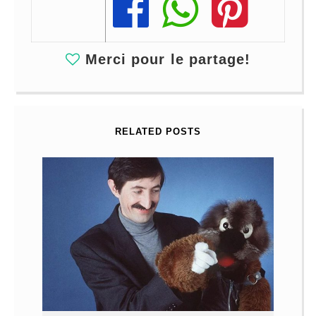
Share
Share
Share
Merci pour le partage!
RELATED POSTS