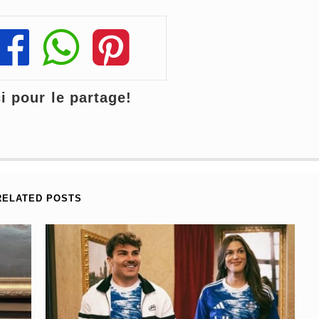
Share
Share
Share
 pour le partage!
RELATED POSTS