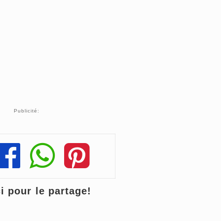
Publicité:
Share
Share
Share
 pour le partage!