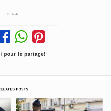
Publicité:
Share
Share
Share
 pour le partage!
RELATED POSTS