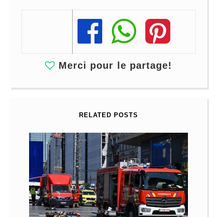
Share
Share
Share
Merci pour le partage!
RELATED POSTS