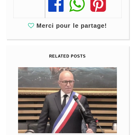
Share
Share
Share
Merci pour le partage!
RELATED POSTS