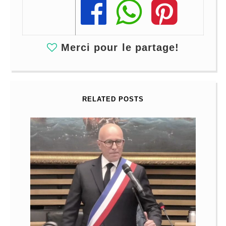
Share
Share
Share
Merci pour le partage!
RELATED POSTS