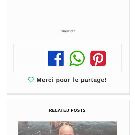
Publicité:
Share
Share
Share
Merci pour le partage!
RELATED POSTS