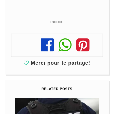
Publicité:
Share
Share
Share
Merci pour le partage!
RELATED POSTS