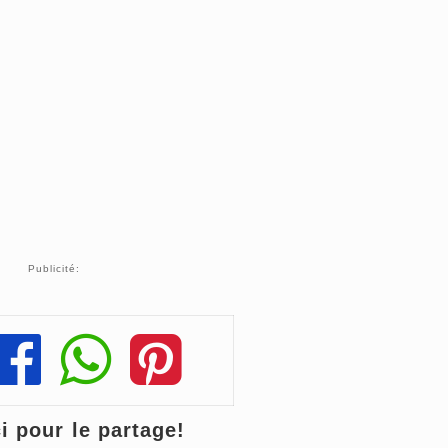
Publicité:
Share
Share
Share
 pour le partage!