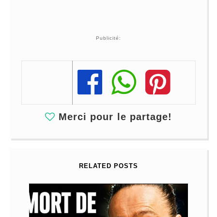
Publicité:
Share
Share
Share
Merci pour le partage!
RELATED POSTS