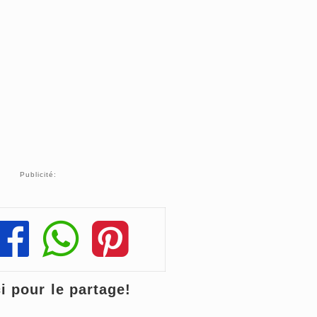
Publicité:
Share
Share
Share
 pour le partage!