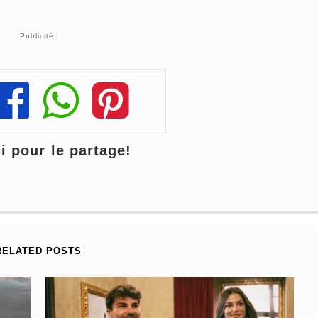
Publicité:
Share
Share
Share
 pour le partage!
RELATED POSTS