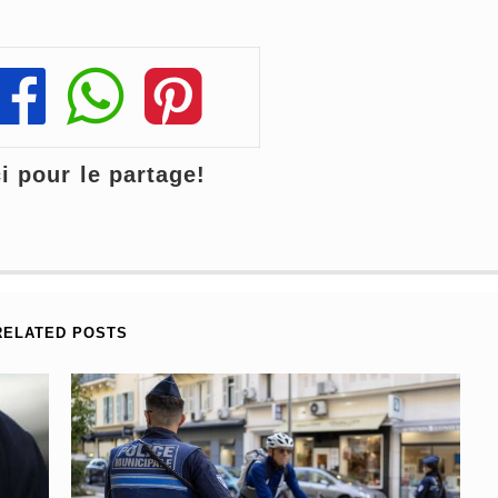
Share
Share
Share
 pour le partage!
RELATED POSTS