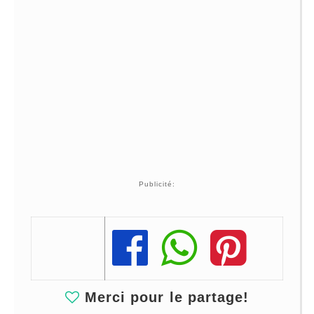
Publicité:
Share
Share
Share
Merci pour le partage!