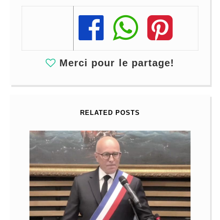
Share
Share
Share
Merci pour le partage!
RELATED POSTS