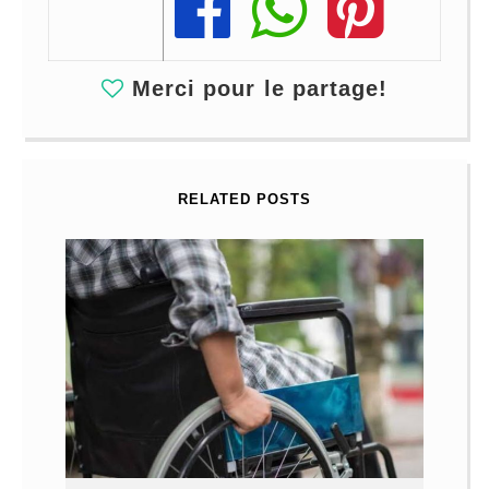
Share
Share
Share
Merci pour le partage!
RELATED POSTS