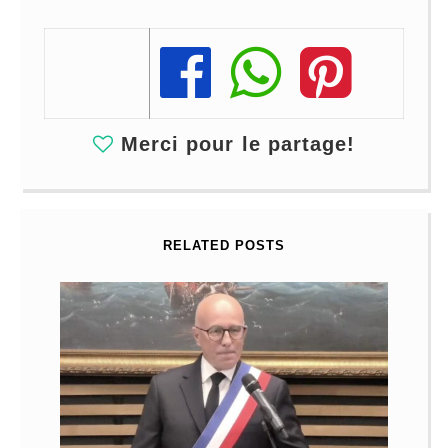
Share
Share
Share
Merci pour le partage!
RELATED POSTS