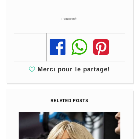
Publicité:
Share
Share
Share
Merci pour le partage!
RELATED POSTS